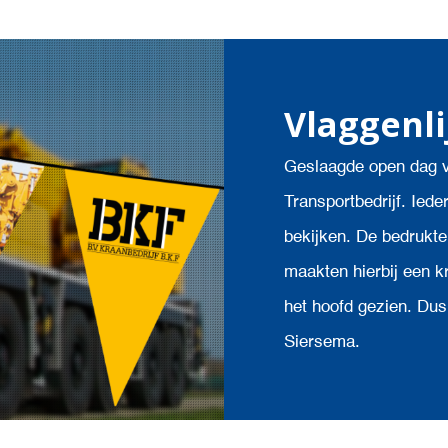
Vlaggenl
Geslaagde open dag 
Transportbedrijf. Ied
bekijken. De bedrukt
maakten hierbij een k
het hoofd gezien. Dus
Siersema.