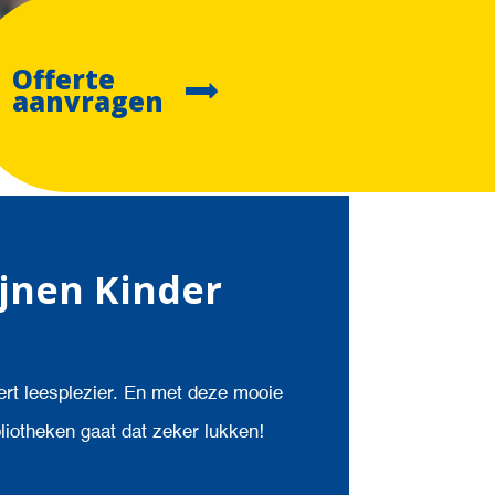
Offerte
aanvragen
ijnen Kinder
ert leesplezier. En met deze mooie
bliotheken gaat dat zeker lukken!