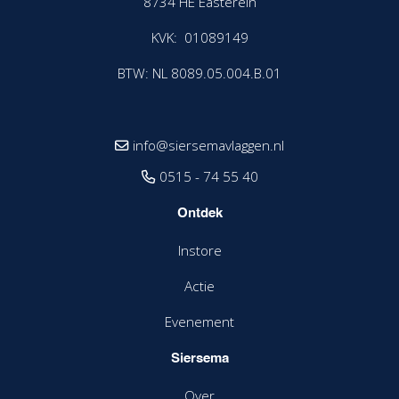
8734 HE Easterein
KVK: 01089149
BTW: NL 8089.05.004.B.01
info@siersemavlaggen.nl
0515 - 74 55 40
Ontdek
Instore
Actie
Evenement
Siersema
Over