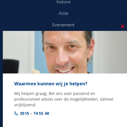
Instore
Actie
Evenement
C
th
Siersema
m
Over
Contact
Waarmee kunnen wij je helpen?
Siersema Vlaggen is onderdeel van
Wij helpen graag. Bel ons voor passend en
professioneel advies over de mogelijkheden. Geheel
vrijblijvend.
0515 - 74 55 40
2026 Siersema Vlaggen. Alle rechten voorbehouden.