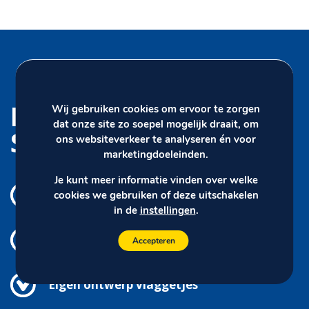
Daarom kiest u voor
Wij gebruiken cookies om ervoor te zorgen
dat onze site zo soepel mogelijk draait, om
Siersema
ons websiteverkeer te analyseren én voor
marketingdoeleinden.
Je kunt meer informatie vinden over welke
Productie in eigen huis
cookies we gebruiken of deze uitschakelen
in de
instellingen
.
Spoedlevering
Accepteren
Eigen ontwerp vlaggetjes