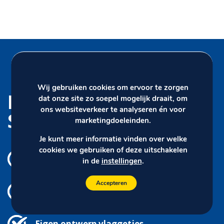
Wij gebruiken cookies om ervoor te zorgen
Daarom kiest u voor
dat onze site zo soepel mogelijk draait, om
ons websiteverkeer te analyseren én voor
Siersema
marketingdoeleinden.
Je kunt meer informatie vinden over welke
cookies we gebruiken of deze uitschakelen
Productie in eigen huis
in de
instellingen
.
Accepteren
Spoedlevering
Eigen ontwerp vlaggetjes