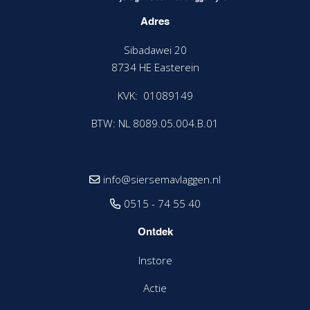
Adres
Sibadawei 20
8734 HE Easterein
KVK: 01089149
BTW: NL 8089.05.004.B.01
info@siersemavlaggen.nl
0515 - 74 55 40
Ontdek
Instore
Actie