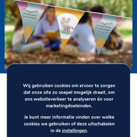
Wij gebruiken cookies om ervoor te zorgen
dat onze site zo soepel mogelijk draait, om
ons websiteverkeer te analyseren én voor
marketingdoeleinden.
Al sinds 1985 is Siersema het adres
Je kunt meer informatie vinden over welke
voor bedrukte vlaggenlijnen voor
cookies we gebruiken of deze uitschakelen
in de
instellingen
.